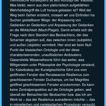
Was bleibt, wenn aus dem platonistisch aufgeblähten
Wahrheitsbegriff die Luft heraus gelassen ist? Weil der
Weg beim Gehen entsteht, müssen wir uns Einfinden ins
Suchen gestaltbarer Wege: der Anpassung von
Gedanken an Gedanken und Anpassung der Gedanken
an die Wirklichkeit (Mach/Piaget). Damit erhebt sich die
Frage nach dem Standort des Beobachters, der das
Scharnier abgeben soll, das zwischen innen (subjektiv)
und außen (objektiv) vermittelt. Hier sind wir beim Null-
Punkt der klassischen Ontologie und der diese
charakterisierenden, unauflöslichen Ambivalenz.
Glasersfelds Wissenstheorie führt das weiter, was
Wittgenstein unter Philosophie der Psychologie verstand.
Ein Kaleidoskop der Kunstgeschichte führt uns vom
geöffneten Fenster des Renaissance-Realismus zum
geschlossenen Fenster Duchamps, um bei Magrittes
geöffnet geschlossenem Fenster anzukommen. Es kann
keine Zentralperspektive auf die Ontologie geben, weil
überall der Betrachter/der Beobachter bzw. das Ich am
Werk ist – das der Realismus ausradieren möchte –, das
in mimetischen und metaleptischen Prozeduren versucht,